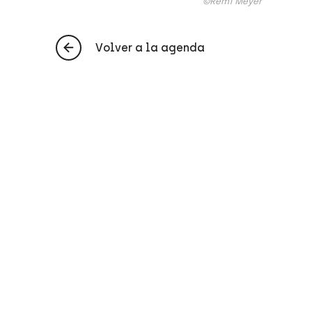
©Rémi Meyer
Volver a la agenda