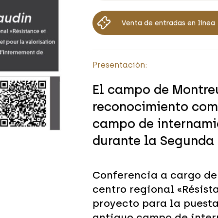
Venta de entradas en línea
Presentación:
El campo de Montreu
reconocimiento como
campo de internami
durante la Segunda 
Conferencia a cargo de 
centro regional «Résist
proyecto para la puest
antiguo campo de inter