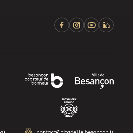
iva
contact@citadelle.besancon.fr