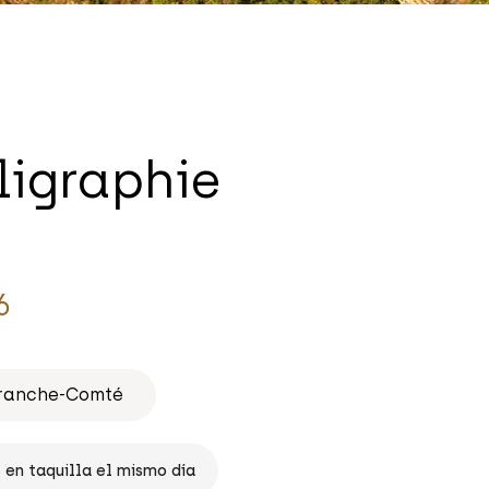
ligraphie
6
Franche-Comté
en taquilla el mismo día