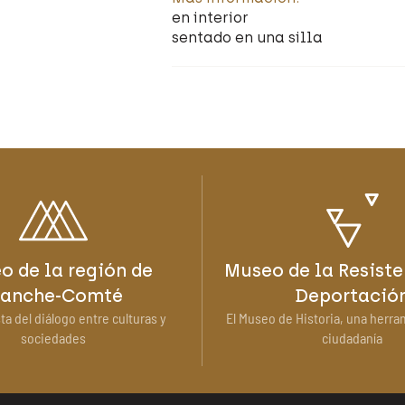
en interior
sentado en una silla
o de la región de
Museo de la Resiste
ranche-Comté
Deportació
ta del diálogo entre culturas y
El Museo de Historia, una herra
sociedades
ciudadanía