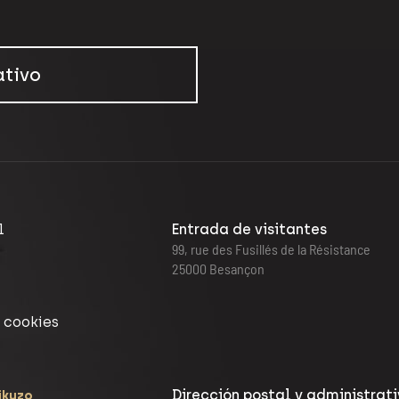
ativo
l
Entrada de visitantes
99, rue des Fusillés de la Résistance
25000 Besançon
 cookies
Dirección postal y administrat
ikuzo