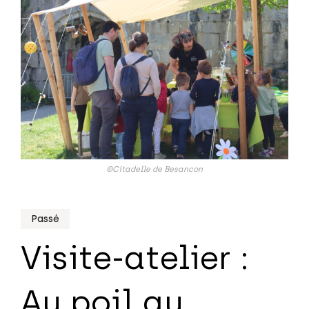
©Citadelle de Besancon
Passé
Visite-atelier :
Au poil au