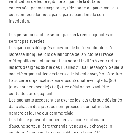
vérification de leur éligibilité au gain de la dotation
concernée, par message privé, téléphone ou par e-mail aux
coordonnées données par le participant lors de son
inscription.
Les personnes qui ne seront pas déclarées gagnantes ne
seront pas averties.
Les gagnants désignés recevront le lot à leur domicile à
l’adresse indiquée lors de l’annonce de la victoire (France
métropolitaine uniquement) ou seront invités à venir retirer
les lots désignés 99 rue des Fusillés 25000 Besançon. Seule la
société organisatrice décidera si le lot est envoyé ou à retirer.
La société organisatrice aura jusqu’à quatre-vingt-dix (90)
jours pour envoyer le(s) lot(s), ce délai ne pouvant être
contesté par le gagnant.
Les gagnants acceptent par avance les lots tels que désignés
dans chacun des jeux, où sont précisés leur nature, leur
nombre et leur valeur commerciale.
Les lots ne peuvent donner lieu à aucune réclamation
d’aucune sorte, ni être transmis, vendus ou échangés, ni
conduire à engager la responsabilité de la société