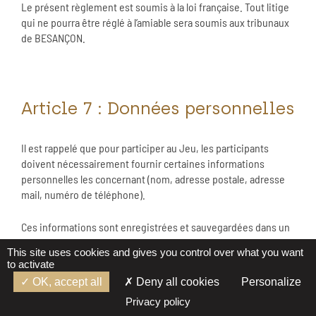
Le présent règlement est soumis à la loi française. Tout litige
qui ne pourra être réglé à l’amiable sera soumis aux tribunaux
de BESANÇON.
Article 7 : Données personnelles
Il est rappelé que pour participer au Jeu, les participants
doivent nécessairement fournir certaines informations
personnelles les concernant (nom, adresse postale, adresse
mail, numéro de téléphone).
Ces informations sont enregistrées et sauvegardées dans un
fichier informatique et sont nécessaires à la prise en compte
This site uses cookies and gives you control over what you want
de leur participation, à la détermination des gagnants et à
to activate
l’attribution et à l’acheminement des prix. Ces informations
OK, accept all
Deny all cookies
Personalize
sont destinées à la Société, et pourront être transmises à ses
Privacy policy
prestataires techniques et à un prestataire assurant l’envoi