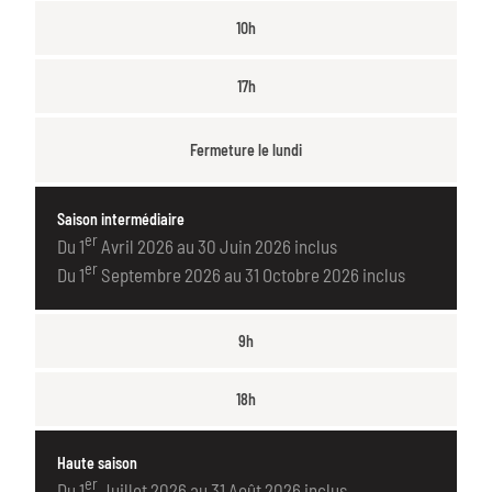
10h
17h
Fermeture le lundi
Saison intermédiaire
er
Du 1
Avril 2026 au 30 Juin 2026 inclus
er
Du 1
Septembre 2026 au 31 Octobre 2026 inclus
9h
18h
Haute saison
er
Du 1
Juillet 2026 au 31 Août 2026 inclus