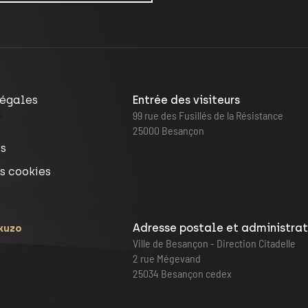
légales
Entrée des visiteurs
99 rue des Fusillés de la Résistance
25000 Besançon
s
s cookies
Adresse postale et administrat
ikuzo
Ville de Besançon - Direction Citadelle
2 rue Mégevand
25034 Besançon cedex