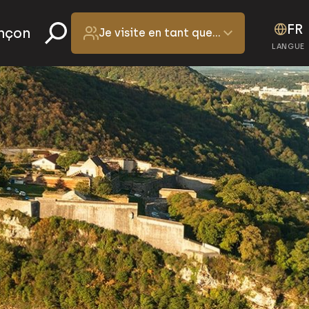
FR
ançon
Je visite en tant que…