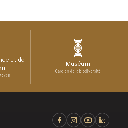
nce et de
Muséum
on
Gardien de la biodiversité
itoyen