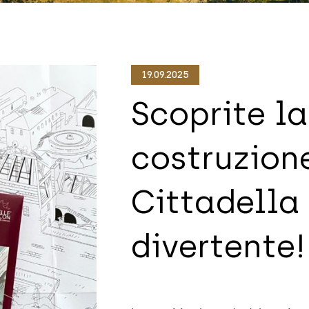
19.09.2025
Scoprite la
costruzion
Cittadella
divertente!