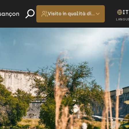
IT
esançon
Visito in qualità di…