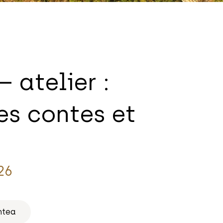
 atelier :
es contes et
26
ntea