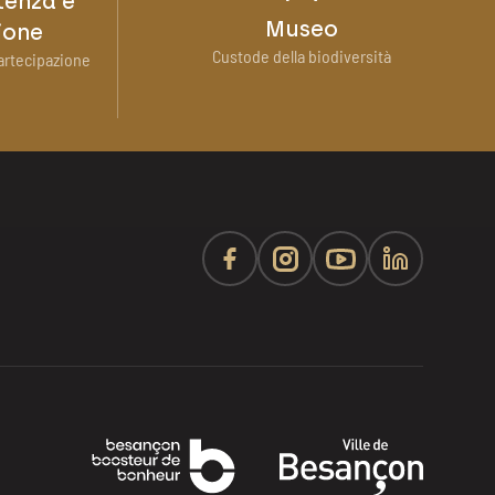
tenza e
Museo
ione
Custode della biodiversità
artecipazione