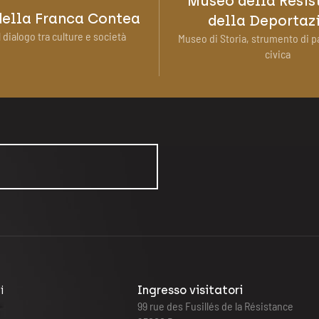
Museo della Resis
ella Franca Contea
della Deportaz
 dialogo tra culture e società
Museo di Storia, strumento di p
civica
i
Ingresso visitatori
99 rue des Fusillés de la Résistance