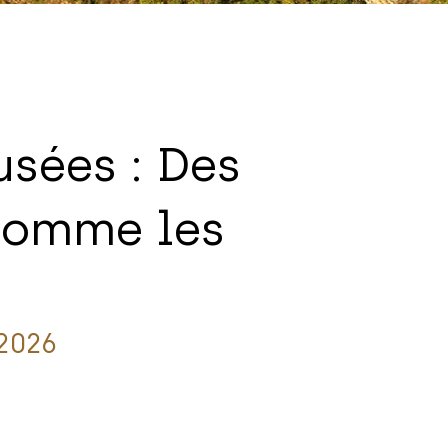
usées : Des
comme les
2026