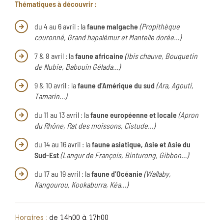
Thématiques à découvrir :
du 4 au 6 avril : la
faune malgache
(Propithèque
couronné, Grand hapalémur et Mantelle dorée…)
7 & 8 avril : la
faune africaine
(Ibis chauve, Bouquetin
de Nubie, Babouin Gélada…)
9 & 10 avril : la
faune d’Amérique du sud
(Ara, Agouti,
Tamarin…)
du 11 au 13 avril : la
faune européenne et locale
(Apron
du Rhône, Rat des moissons, Cistude…)
du 14 au 16 avril : la
faune asiatique, Asie et Asie du
Sud-Est
(Langur de François, Binturong, Gibbon…)
du 17 au 19 avril : la
faune d’Océanie
(Wallaby,
Kangourou, Kookaburra, Kéa…)
Horaires :
de 14h00 à 17h00