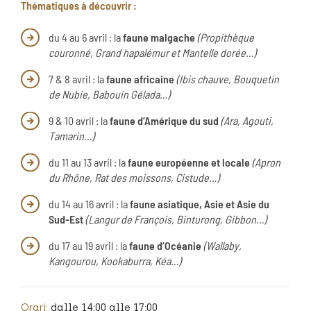
Thématiques à découvrir :
du 4 au 6 avril : la
faune malgache
(Propithèque
couronné, Grand hapalémur et Mantelle dorée…)
7 & 8 avril : la
faune africaine
(Ibis chauve, Bouquetin
de Nubie, Babouin Gélada…)
9 & 10 avril : la
faune d’Amérique du sud
(Ara, Agouti,
Tamarin…)
du 11 au 13 avril : la
faune européenne et locale
(Apron
du Rhône, Rat des moissons, Cistude…)
du 14 au 16 avril : la
faune asiatique, Asie et Asie du
Sud-Est
(Langur de François, Binturong, Gibbon…)
du 17 au 19 avril : la
faune d’Océanie
(Wallaby,
Kangourou, Kookaburra, Kéa…)
Orari:
dalle 14:00 alle 17:00