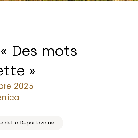
 « Des mots
ette »
mbre 2025
enica
 e della Deportazione