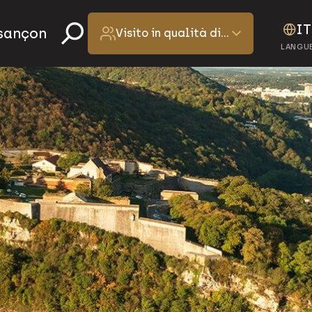
IT
esançon
Visito in qualità di…