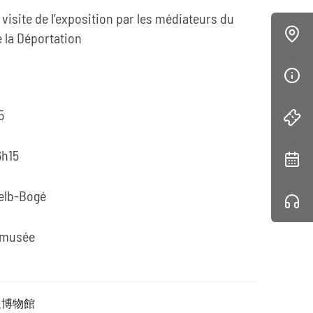
isite de l’exposition par les médiateurs du
 la Déportation
5
6h15
Selb-Bogé
u musée
送博物館