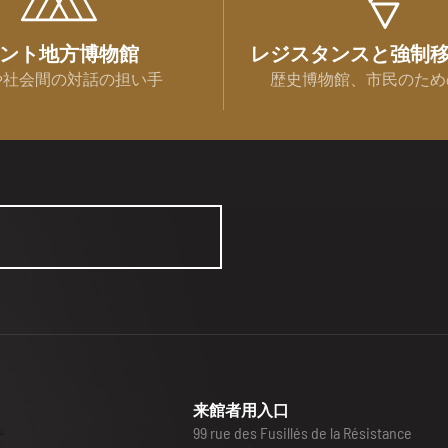
ント地方博物館
レジスタンスと強制
や社会間の対話の担い手
歴史博物館、市民のため
来館者用入口
99 rue des Fusillés de la Résistance