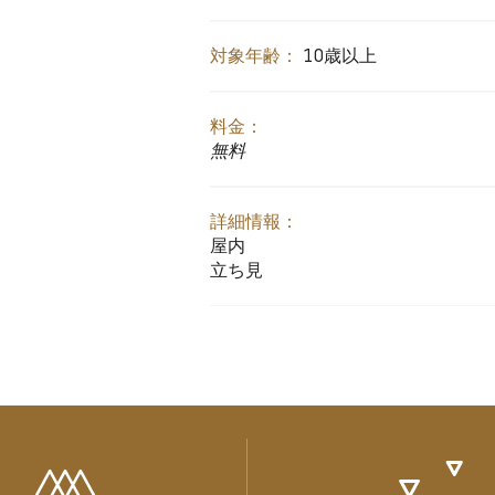
対象年齢：
10歳以上
料金：
無料
詳細情報：
屋内
立ち見