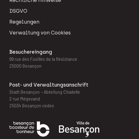
Rechtliche Hinweise
DSGVO
Regelungen
Verwaltung von Cookies
Besuchereingang
99 rue des Fusillés de la Résistance
25000 Besançon
Post- und Verwaltungsanschrift
Stadt Besançon – Abteilung Citadelle
2 rue Mégevand
25034 Besançon cedex