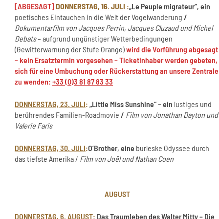
[ABGESAGT]
DONNERSTAG, 16. JULI
:
„Le Peuple migrateur“, ein
poetisches Eintauchen in die Welt der Vogelwanderung
/
Dokumentarfilm von Jacques Perrin, Jacques Cluzaud und Michel
Debats
– aufgrund ungünstiger Wetterbedingungen
(Gewitterwarnung der Stufe Orange)
wird die Vorführung abgesagt
– kein Ersatztermin vorgesehen – Ticketinhaber werden gebeten,
sich für eine Umbuchung oder Rückerstattung an unsere Zentrale
zu wenden:
+33 (0)3 81 87 83 33
DONNERSTAG, 23. JULI
:
„Little Miss Sunshine“ – ein
lustiges und
berührendes Familien-Roadmovie
/
Film von Jonathan Dayton und
Valerie Faris
DONNERSTAG, 30. JULI
:
O’Brother, eine
burleske Odyssee durch
das tiefste Amerika /
Film von Joël und Nathan Coen
AUGUST
DONNERSTAG, 6. AUGUST:
Das Traumleben des Walter Mitty – Die