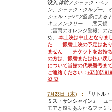
没入
体験／ジャック・ペラ
ン、ジャック・クルゾー、
シェル・デバツ監督による
キュメンタリー
――悪天候
（雷雨のオレンジ警報）の
め、
本上映は中止となりま
た――振替上映の予定はあ
ません――チケットをお持
の方は、振替または払い戻
について当館の代表番号ま
ご連絡ください：
+33 (0)3 81 
83 33
7月23日（木
）：
『リトル・
ミス・サンシャイン』
ユ
モアと感動あふれるファミ