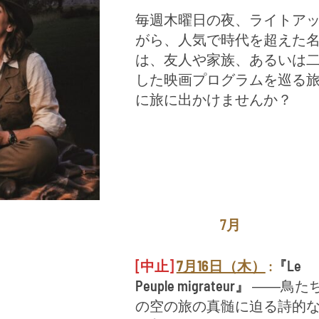
毎週木曜日の夜、ライトア
がら、人気で時代を超えた
は、友人や家族、あるいは
した映画プログラムを巡る
に旅に出かけませんか？
7月
[中止]
7月16日（木）
:
『Le
Peuple migrateur』
――鳥た
の空の旅の真髄に迫る詩的