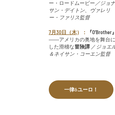
ー・ロードムービー
／ジョ
サン・デイトン、ヴァレリ
ー・ファリス監督
7月30日（木
）：
『O’Brother
――アメリカの奥地を舞台
した滑稽な
冒険譚
／
ジョエ
＆ネイサン・コーエン監督
一律6ユーロ！