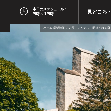
本日のスケジュール：
見どころ
9時～19時
ホーム
最新情報
この夏、シタデルで開催される野