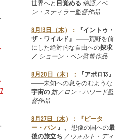
世界へと
目覚める
物語／ベ
ミ
ン・スティラー監督作品
ド
8月13日（木
）：
『イントゥ・
た
ザ・ワイルド』
――荒野を前
し
にした絶対的な自由への
探求
り
／
ショーン・ペン監督作品
ち
し
8月20日（木
）：
『アポロ13』
で
――未知への息をのむような
87
宇宙の
旅／ロン・ハワード監
督作品
8月27日（木
）：『ピータ
ー
ー・パン
』、
想像の国への
最
リ
後の旅立ち
／
ウォルト・ディ