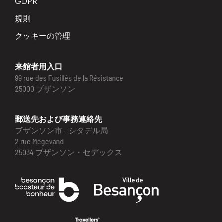
GDPR
規則
クッキーの管理
来館者用入口
99 rue des Fusillés de la Résistance
25000 ブザンソン
郵送先および事務連絡先
ブザンソン市 - シタデル局
2 rue Mégevand
25034 ブザンソン・セデックス