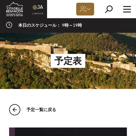
JA
本日のスケジュール：
9時～19時
予定表
予定一覧に戻る