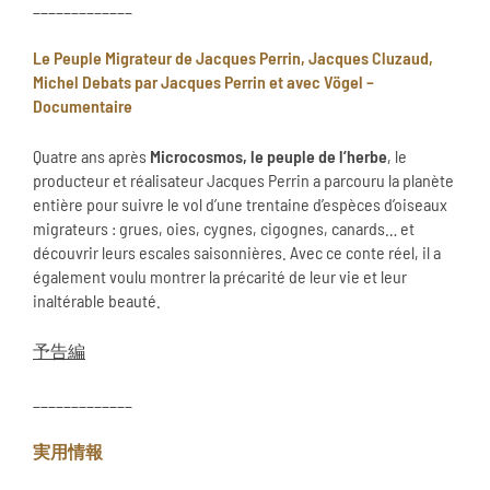
_____________
Le Peuple Migrateur de Jacques Perrin, Jacques Cluzaud,
Michel Debats par Jacques Perrin et avec Vögel –
Documentaire
Quatre ans après
Microcosmos, le peuple de l’herbe
, le
producteur et réalisateur Jacques Perrin a parcouru la planète
entière pour suivre le vol d’une trentaine d’espèces d’oiseaux
migrateurs : grues, oies, cygnes, cigognes, canards… et
découvrir leurs escales saisonnières. Avec ce conte réel, il a
également voulu montrer la précarité de leur vie et leur
inaltérable beauté.
予告編
_____________
実用情報