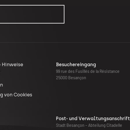
e Hinweise
Besuchereingang
99 rue des Fusillés de la Résistance
25000 Besançon
en
g von Cookies
Post- und Verwaltungsanschrif
Stadt Besançon – Abteilung Citadelle