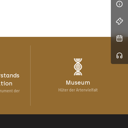
stands
Museum
ation
Hüter der Artenvielfalt
trument der