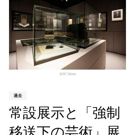
©JC Sexe
過去
常設展示と「強制
移送下の芸術」展