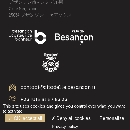
ブザンソン市 - シタデル局
2 rue Mégevand
25034 ブザンソン・セデックス
contact@citadelle.besancon.fr
+33 (0)3 81 87 83 33
This site uses cookies and gives you control over what you want
to activate
OK, accept all
Deny all cookies
Personalize
制作：
ikuzo
Privacy policy