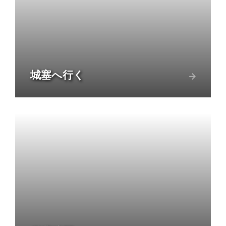
城塞へ行く