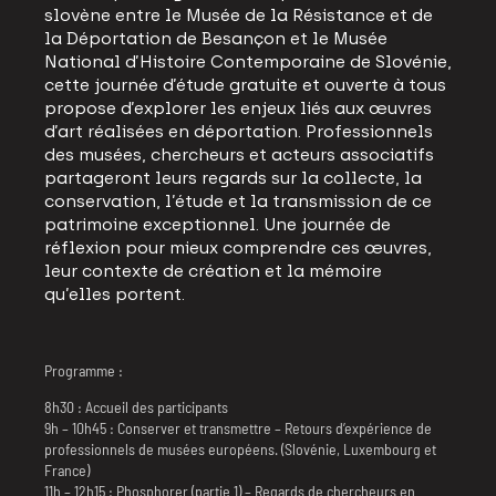
slovène entre le Musée de la Résistance et de
la Déportation de Besançon et le Musée
National d’Histoire Contemporaine de Slovénie,
cette journée d’étude gratuite et ouverte à tous
propose d’explorer les enjeux liés aux œuvres
d’art réalisées en déportation. Professionnels
des musées, chercheurs et acteurs associatifs
partageront leurs regards sur la collecte, la
conservation, l’étude et la transmission de ce
patrimoine exceptionnel. Une journée de
réflexion pour mieux comprendre ces œuvres,
leur contexte de création et la mémoire
qu’elles portent.
Programme :
8h30 : Accueil des participants
9h – 10h45 : Conserver et transmettre – Retours d’expérience de
professionnels de musées européens. (Slovénie, Luxembourg et
France)
11h – 12h15 : Phosphorer (partie 1) – Regards de chercheurs en