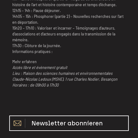
histoire de l’art et histoire contemporaine et temps d’échange.
12h15 – 14h : Pause déjeuner.
14h05 – 15h : Phosphorer (partie 2) – Nouvelles recherches sur l’art
en déportation.
15h20 – 17h10 : Valoriser et incarner – Témoignages d’auteurs,
d’associations et d’acteurs engagés dans la transmission de la
mémoire.
17h30 : Clôture de la journée.
Informations pratiques :
Mehr erfahren
Accès libre et évènement gratuit
Lieu : Maison des sciences humaines et environnementales
Claude-Nicolas Ledoux (MSHE), 1 rue Charles Nodier, Besançon
Horaires : de 09h00 à 17h30
Newsletter abonnieren