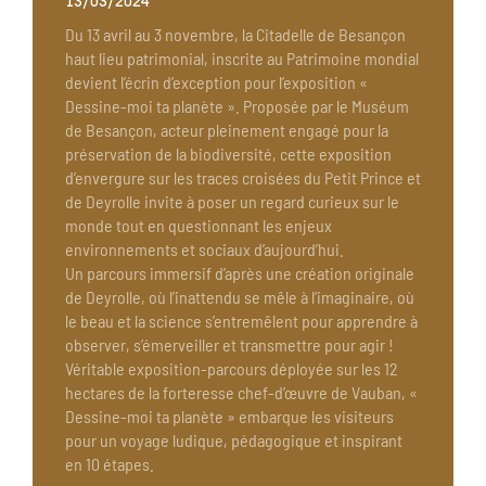
13/03/2024
Du 13 avril au 3 novembre, la Citadelle de Besançon
haut lieu patrimonial, inscrite au Patrimoine mondial
devient l’écrin d’exception pour l’exposition «
Dessine-moi ta planète ». Proposée par le Muséum
de Besançon, acteur pleinement engagé pour la
préservation de la biodiversité, cette exposition
d’envergure sur les traces croisées du Petit Prince et
de Deyrolle invite à poser un regard curieux sur le
monde tout en questionnant les enjeux
environnements et sociaux d’aujourd’hui.
Un parcours immersif d’après une création originale
de Deyrolle, où l’inattendu se mêle à l’imaginaire, où
le beau et la science s’entremêlent pour apprendre à
observer, s’émerveiller et transmettre pour agir !
Véritable exposition-parcours déployée sur les 12
hectares de la forteresse chef-d’œuvre de Vauban, «
Dessine-moi ta planète » embarque les visiteurs
pour un voyage ludique, pédagogique et inspirant
en 10 étapes.