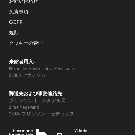
お問い合わせ
免責事項
GDPR
規則
クッキーの管理
来館者用入口
99 rue des Fusillés de la Résistance
25000 ブザンソン
郵送先および事務連絡先
ブザンソン市 - シタデル局
2 rue Mégevand
25034 ブザンソン・セデックス