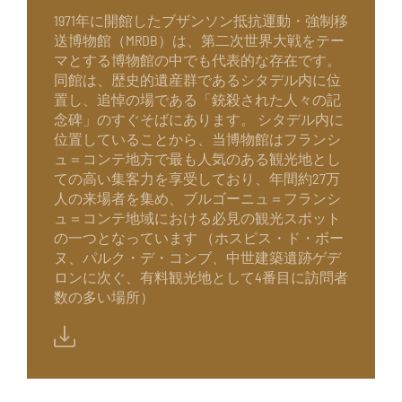
1971年に開館したブザンソン抵抗運動・強制移
送博物館（MRDB）は、第二次世界大戦をテー
マとする博物館の中でも代表的な存在です。
同館は、歴史的遺産群であるシタデル内に位
置し、追悼の場である「銃殺された人々の記
念碑」のすぐそばにあります。 シタデル内に
位置していることから、当博物館はフランシ
ュ＝コンテ地方で最も人気のある観光地とし
ての高い集客力を享受しており、年間約27万
人の来場者を集め、ブルゴーニュ＝フランシ
ュ＝コンテ地域における必見の観光スポット
の一つとなっています （ホスピス・ド・ボー
ヌ、パルク・デ・コンブ、中世建築遺跡ゲデ
ロンに次ぐ、有料観光地として4番目に訪問者
数の多い場所）