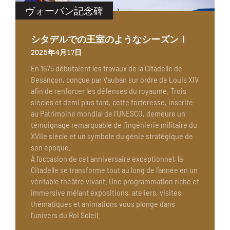
ヴォーバン記念碑
シタデルでの王室のようなシーズン！
2025年4月17日
En 1675 débutaient les travaux de la Citadelle de
Besançon, conçue par Vauban sur ordre de Louis XIV
afin de renforcer les défenses du royaume. Trois
siècles et demi plus tard, cette forteresse, inscrite
au Patrimoine mondial de l’UNESCO, demeure un
témoignage remarquable de l’ingénierie militaire du
XVIIe siècle et un symbole du génie stratégique de
son époque.
À l’occasion de cet anniversaire exceptionnel, la
Citadelle se transforme tout au long de l’année en un
véritable théâtre vivant. Une programmation riche et
immersive mêlant expositions, ateliers, visites
thématiques et animations vous plonge dans
l’univers du Roi Soleil.